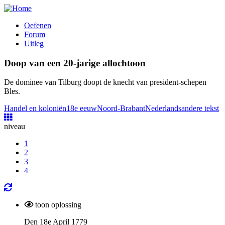
Overslaan
en
Oefenen
naar
Forum
Hoofdnavigatie
de
Uitleg
inhoud
gaan
Doop van een 20-jarige allochtoon
De dominee van Tilburg doopt de knecht van president-schepen
Bles.
Handel en koloniën
18e eeuw
Noord-Brabant
Nederlands
andere tekst
niveau
1
2
3
4
toon oplossing
Den 18e April 1779