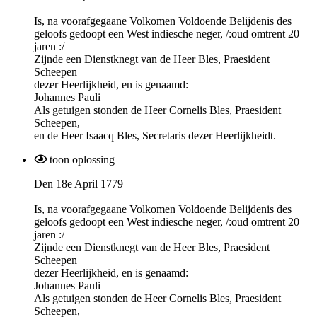
Is,
na
voorafgegaane
Volkomen
Voldoende
Belijdenis
des
geloofs
gedoopt
een West indiesche
neger
, /:oud omtrent 20
jaren :/
Zijnde een
Dienstknegt
van de Heer Bles, Praesident
Scheepen
dezer Heerlijkheid, en is
genaamd
:
Johannes
Pauli
Als
getuigen
stonden de Heer
Cornelis
Bles, Praesident
Scheepen
,
en de Heer
Isaacq
Bles, Secretaris
dezer
Heerlijkheidt
.
toon oplossing
Den 18e April 1779
Is,
na
voorafgegaane
Volkomen
Voldoende
Belijdenis
des
geloofs
gedoopt
een West indiesche
neger
, /:oud omtrent 20
jaren :/
Zijnde een
Dienstknegt
van de Heer Bles, Praesident
Scheepen
dezer Heerlijkheid, en is
genaamd
:
Johannes
Pauli
Als
getuigen
stonden de Heer
Cornelis
Bles, Praesident
Scheepen
,