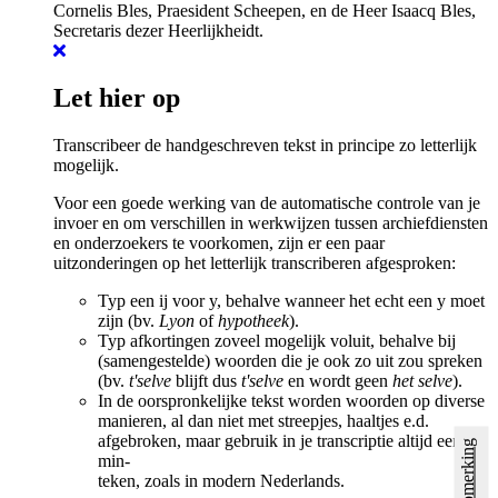
Cornelis Bles, Praesident Scheepen, en de Heer Isaacq Bles,
Secretaris dezer Heerlijkheidt.
Let hier op
Transcribeer de handgeschreven tekst in principe zo letterlijk
mogelijk.
Voor een goede werking van de automatische controle van je
invoer en om verschillen in werkwijzen tussen archiefdiensten
en onderzoekers te voorkomen, zijn er een paar
uitzonderingen op het letterlijk transcriberen afgesproken:
Typ een ij voor y, behalve wanneer het echt een y moet
zijn (bv.
Lyon
of
hypotheek
).
Typ afkortingen zoveel mogelijk voluit, behalve bij
(samengestelde) woorden die je ook zo uit zou spreken
(bv.
t'selve
blijft dus
t'selve
en wordt geen
het selve
).
In de oorspronkelijke tekst worden woorden op diverse
manieren, al dan niet met streepjes, haaltjes e.d.
afgebroken, maar gebruik in je transcriptie altijd een
Opmerking
min-
teken, zoals in modern Nederlands.