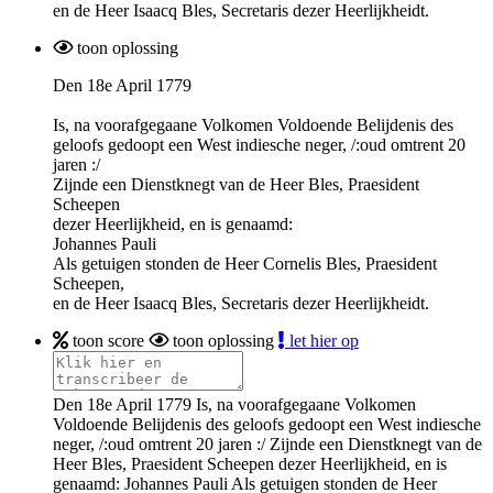
en de Heer
Isaacq
Bles, Secretaris
dezer
Heerlijkheidt
.
toon oplossing
Den 18e April 1779
Is,
na
voorafgegaane
Volkomen
Voldoende
Belijdenis
des
geloofs
gedoopt
een West indiesche
neger
, /:oud omtrent 20
jaren :/
Zijnde een
Dienstknegt
van de Heer Bles, Praesident
Scheepen
dezer Heerlijkheid, en is
genaamd
:
Johannes
Pauli
Als
getuigen
stonden de Heer
Cornelis
Bles, Praesident
Scheepen
,
en de Heer
Isaacq
Bles, Secretaris
dezer
Heerlijkheidt
.
toon score
toon oplossing
let hier op
Den 18e April 1779 Is, na voorafgegaane Volkomen
Voldoende Belijdenis des geloofs gedoopt een West indiesche
neger, /:oud omtrent 20 jaren :/ Zijnde een Dienstknegt van de
Heer Bles, Praesident Scheepen dezer Heerlijkheid, en is
genaamd: Johannes Pauli Als getuigen stonden de Heer