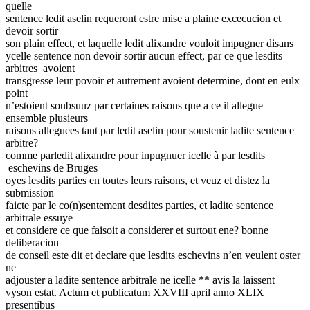
quelle
sentence ledit aselin requeront estre mise a plaine excecucion et
devoir sortir
son plain effect, et laquelle ledit alixandre vouloit impugner disans
ycelle sentence non devoir sortir aucun effect, par ce que lesdits
arbitres
avoient
transgresse leur povoir et autrement avoient determine, dont en eulx
point
n’estoient soubsuuz par certaines raisons que a ce il allegue
ensemble plusieurs
raisons alleguees tant par ledit aselin pour soustenir ladite sentence
arbitre?
comme parledit alixandre pour inpugnuer icelle à par lesdits
eschevins de Bruges
oyes lesdits parties en toutes leurs raisons, et veuz et distez la
submission
faicte par le co(n)sentement desdites parties, et ladite sentence
arbitrale essuye
et considere ce que faisoit a considerer et surtout ene? bonne
deliberacion
de conseil este dit et declare que lesdits eschevins n’en veulent oster
ne
adjouster a ladite sentence arbitrale ne icelle ** avis la laissent
vyson estat. Actum et publicatum XXVIII april anno XLIX
presentibus