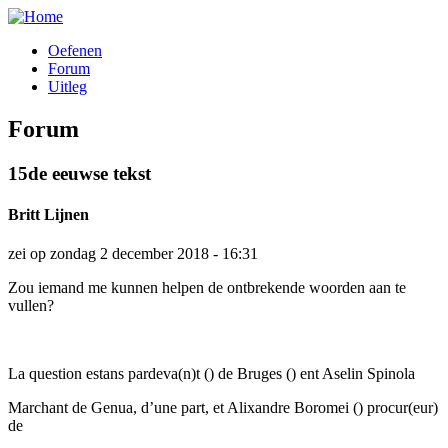
Overslaan
en
Oefenen
naar
Forum
Hoofdnavigatie
de
Uitleg
inhoud
gaan
Forum
15de eeuwse tekst
Britt Lijnen
zei op
zondag 2 december 2018 - 16:31
Zou iemand me kunnen helpen de ontbrekende woorden aan te
vullen?
La question estans pardeva(n)t () de Bruges () ent Aselin Spinola
Marchant de Genua, d’une part, et Alixandre Boromei () procur(eur)
de