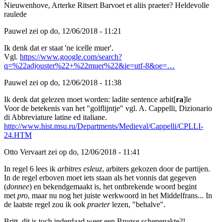
Nieuwenhove, Arterke Ritsert Barvoet et aliis praeter? Heldevolle
raulede
Pauwel zei op do, 12/06/2018 - 11:21
Ik denk dat er staat 'ne icelle muer'.
Vgl.
https://www.google.com/search?
q=%22adjouster%22+%22muer%22&ie=utf-8&oe=…
Pauwel zei op do, 12/06/2018 - 11:38
Ik denk dat gelezen moet worden: ladite sentence arbit[
ra
]le
Voor de betekenis van het "golflijntje" vgl. A. Cappelli, Dizionario
di Abbreviature latine ed italiane.
http://www.hist.msu.ru/Departments/Medieval/Cappelli/CPLLI-
24.HTM
Otto Vervaart zei op do, 12/06/2018 - 11:41
In regel 6 lees ik
arbitres esleuz
, arbiters gekozen door de partijen.
In de regel erboven moet iets staan als het vonnis dat gegeven
(
donnee
) en bekendgemaakt is, het ontbrekende woord begint
met
pro
, maar nu nog het juiste werkwoord in het Middelfrans... In
de laatste regel zou ik ook
praeter
lezen, "behalve".
Britt, dit is toch inderdaad weer een Brugse schepenakte?!