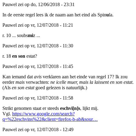
Pauwel zei op do, 12/06/2018 - 23:31
In de eerste regel lees ik de naam aan het eind als Spin
u
la.
Pauwel zei op vr, 12/07/2018 - 11:21
r. 10 ... soubs
mi
z ...
Pauwel zei op vr, 12/07/2018 - 11:30
r. 18
en son
estat?
Pauwel zei op vr, 12/07/2018 - 11:45
Kan iemand dat
avis
verklaren aan het einde van regel 17? Ik zou
eerder
mais
verwachten:
ne icelle muer, mais la laissent en son estat
.
(Als
en son estat
goed gelezen is natuurlijk.)
Pauwel zei op vr, 12/07/2018 - 11:58
Strikt genomen staat er steeds
eschvi[n]s
, lijkt mij.
Vgl.
https://www.google.com/search?
q=%22eschvins%22&client=firefox-b-ab&sour…
Pauwel zei op vr, 12/07/2018 - 12:49