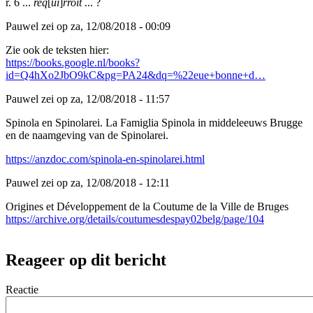
r. 6 ...
req
[
ui
]
rroit
... ?
Pauwel zei op za, 12/08/2018 - 00:09
Zie ook de teksten hier:
https://books.google.nl/books?
id=Q4hXo2JbO9kC&pg=PA24&dq=%22eue+bonne+d…
Pauwel zei op za, 12/08/2018 - 11:57
Spinola en Spinolarei. La Famiglia Spinola in middeleeuws Brugge
en de naamgeving van de Spinolarei.
https://anzdoc.com/spinola-en-spinolarei.html
Pauwel zei op za, 12/08/2018 - 12:11
Origines et Développement de la Coutume de la Ville de Bruges
https://archive.org/details/coutumesdespay02belg/page/104
Reageer op dit bericht
Reactie