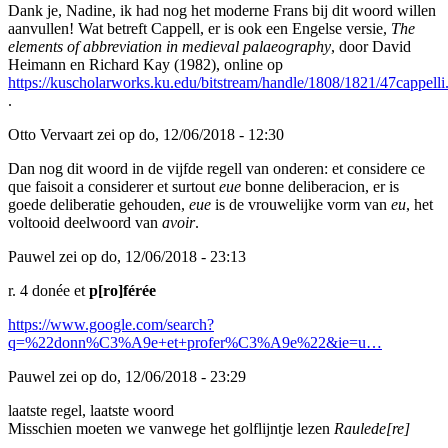
Dank je, Nadine, ik had nog het moderne Frans bij dit woord willen
aanvullen! Wat betreft Cappell, er is ook een Engelse versie,
The
elements of abbreviation in medieval palaeography
, door David
Heimann en Richard Kay (1982), online op
https://kuscholarworks.ku.edu/bitstream/handle/1808/1821/47cappelli
.
Otto Vervaart zei op do, 12/06/2018 - 12:30
Dan nog dit woord in de vijfde regell van onderen: et considere ce
que faisoit a considerer et surtout
eue
bonne deliberacion, er is
goede deliberatie gehouden,
eue
is de vrouwelijke vorm van
eu
, het
voltooid deelwoord van
avoir
.
Pauwel zei op do, 12/06/2018 - 23:13
r. 4 donée et
p[ro]férée
https://www.google.com/search?
q=%22donn%C3%A9e+et+profer%C3%A9e%22&ie=u…
Pauwel zei op do, 12/06/2018 - 23:29
laatste regel, laatste woord
Misschien moeten we vanwege het golflijntje lezen
Raulede[re]