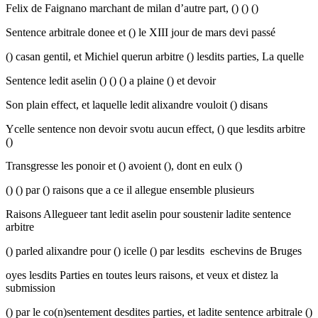
Felix de Faignano marchant de milan d’autre part, () () ()
Sentence arbitrale donee et () le XIII jour de mars devi passé
() casan gentil, et Michiel querun arbitre () lesdits parties, La quelle
Sentence ledit aselin () () () a plaine () et devoir
Son plain effect, et laquelle ledit alixandre vouloit () disans
Ycelle sentence non devoir svotu aucun effect, () que lesdits arbitre
()
Transgresse les ponoir et () avoient (), dont en eulx ()
() () par () raisons que a ce il allegue ensemble plusieurs
Raisons Allegueer tant ledit aselin pour soustenir ladite sentence
arbitre
() parled alixandre pour () icelle () par lesdits eschevins de Bruges
oyes lesdits Parties en toutes leurs raisons, et veux et distez la
submission
() par le co(n)sentement desdites parties, et ladite sentence arbitrale ()