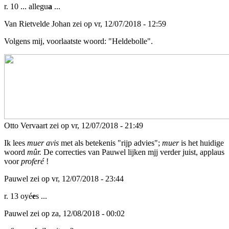
r. 10 ... allegu
a
...
Van Rietvelde Johan zei op vr, 12/07/2018 - 12:59
Volgens mij, voorlaatste woord: "Heldebolle".
Otto Vervaart zei op vr, 12/07/2018 - 21:49
Ik lees
muer avis
met als betekenis "rijp advies";
muer
is het huidige
woord
mûr.
De correcties van Pauwel lijken mjj verder juist, applaus
voor
proferé
!
Pauwel zei op vr, 12/07/2018 - 23:44
r. 13 oyé
e
s ...
Pauwel zei op za, 12/08/2018 - 00:02